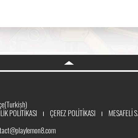
kçe(Turkish)
İLİK POLİTİKASI
ÇEREZ POLİTİKASI
MESAFELİ S
tact@playlemon8.com