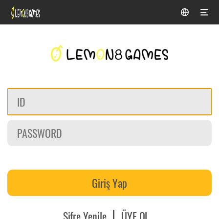
Giriş Yap
Şifre Yenile
ÜYE OL